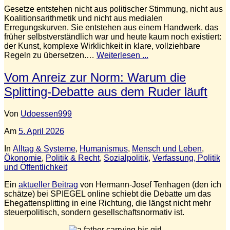
Gesetze entstehen nicht aus politischer Stimmung, nicht aus
Koalitionsarithmetik und nicht aus medialen
Erregungskurven. Sie entstehen aus einem Handwerk, das
früher selbstverständlich war und heute kaum noch existiert:
der Kunst, komplexe Wirklichkeit in klare, vollziehbare
Regeln zu übersetzen.…
Weiterlesen ...
Vom Anreiz zur Norm: Warum die
Splitting‑Debatte aus dem Ruder läuft
Von
Udoessen999
Am
5. April 2026
In
Alltag & Systeme
,
Humanismus
,
Mensch und Leben
,
Ökonomie
,
Politik & Recht
,
Sozialpolitik
,
Verfassung, Politik
und Öffentlichkeit
Ein
aktueller Beitrag
von Hermann‑Josef Tenhagen (den ich
schätze) bei SPIEGEL online schiebt die Debatte um das
Ehegattensplitting in eine Richtung, die längst nicht mehr
steuerpolitisch, sondern gesellschaftsnormativ ist.