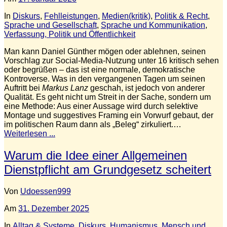
In
Diskurs
,
Fehlleistungen
,
Medien(kritik)
,
Politik & Recht
,
Sprache und Gesellschaft
,
Sprache und Kommunikation
,
Verfassung, Politik und Öffentlichkeit
Man kann Daniel Günther mögen oder ablehnen, seinen
Vorschlag zur Social-Media-Nutzung unter 16 kritisch sehen
oder begrüßen – das ist eine normale, demokratische
Kontroverse. Was in den vergangenen Tagen um seinen
Auftritt bei
Markus Lanz
geschah, ist jedoch von anderer
Qualität. Es geht nicht um Streit in der Sache, sondern um
eine Methode: Aus einer Aussage wird durch selektive
Montage und suggestives Framing ein Vorwurf gebaut, der
im politischen Raum dann als „Beleg“ zirkuliert.…
Weiterlesen ...
Warum die Idee einer Allgemeinen
Dienstpflicht am Grundgesetz scheitert
Von
Udoessen999
Am
31. Dezember 2025
In
Alltag & Systeme
,
Diskurs
,
Humanismus
,
Mensch und