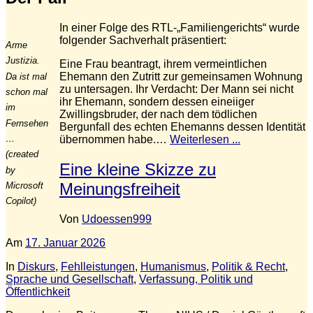
In einer Folge des RTL‑„Familiengerichts“ wurde
folgender Sachverhalt präsentiert:
Arme
Justizia.
Eine Frau beantragt, ihrem vermeintlichen
Ehemann den Zutritt zur gemeinsamen Wohnung
Da ist mal
zu untersagen. Ihr Verdacht: Der Mann sei nicht
schon mal
ihr Ehemann, sondern dessen eineiiger
im
Zwillingsbruder, der nach dem tödlichen
Fernsehen
Bergunfall des echten Ehemanns dessen Identität
…
übernommen habe.…
Weiterlesen ...
(created
Eine kleine Skizze zu
by
Meinungsfreiheit
Microsoft
Copilot)
Von
Udoessen999
Am
17. Januar 2026
In
Diskurs
,
Fehlleistungen
,
Humanismus
,
Politik & Recht
,
Sprache und Gesellschaft
,
Verfassung, Politik und
Öffentlichkeit