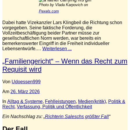
Photo by Vlada Karpovich on
Pexels.com
Dabei hatte Vizekanzler Lars Klingbeil die Richtung schon
vorgegeben. Seine faktische Forderung, die
Vollzeitbeschäftigung beider Partner müsse zur
gesellschaftlichen Norm werden, war bereits ein
bemerkenswerter Eingriff in die Freiheit individueller
Lebensentwürfe.…
Weiterlesen ...
„Familiengericht“ – Wenn das Recht zum
Requisit wird
Von
Udoessen999
Am
26. März 2026
In
Alltag & Systeme
,
Fehlleistungen
,
Medien(kritik)
,
Politik &
Recht
,
Verfassung, Politik und Öffentlichkeit
Ein Nachschlag zu: „
Richterin Saleschs größter Fall
“
Der Fall