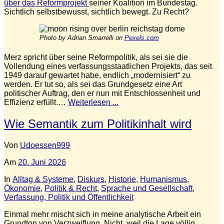
über das Reformprojekt
seiner Koalition im Bundestag.
Sichtlich selbstbewusst, sichtlich bewegt. Zu Recht?
Photo by Adrian Smarrelli on
Pexels.com
Merz spricht über seine Reformpolitik, als sei sie die
Vollendung eines verfassungsstaatlichen Projekts, das seit
1949 darauf gewartet habe, endlich „modernisiert“ zu
werden. Er tut so, als sei das Grundgesetz eine Art
politischer Auftrag, den er nun mit Entschlossenheit und
Effizienz erfüllt.…
Weiterlesen ...
Wie Semantik zum Politikinhalt wird
Von
Udoessen999
Am
20. Juni 2026
In
Alltag & Systeme
,
Diskurs
,
Historie
,
Humanismus
,
Ökonomie
,
Politik & Recht
,
Sprache und Gesellschaft
,
Verfassung, Politik und Öffentlichkeit
Einmal mehr mischt sich in meine analytische Arbeit ein
Grundton von Verzweiflung. Nicht, weil die Lage völlig