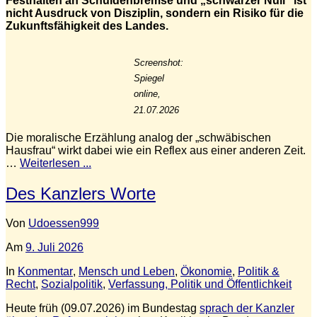
Festhalten an Schuldenbremse und „schwarzer Null“ ist
nicht Ausdruck von Disziplin, sondern ein Risiko für die
Zukunftsfähigkeit des Landes.
Screenshot:
Spiegel
online,
21.07.2026
Die moralische Erzählung analog der „schwäbischen
Hausfrau“ wirkt dabei wie ein Reflex aus einer anderen Zeit.
…
Weiterlesen ...
Des Kanzlers Worte
Von
Udoessen999
Am
9. Juli 2026
In
Konmentar
,
Mensch und Leben
,
Ökonomie
,
Politik &
Recht
,
Sozialpolitik
,
Verfassung, Politik und Öffentlichkeit
Heute früh (09.07.2026) im Bundestag
sprach der Kanzler