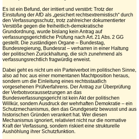
Es ist ein Befund, der irritiert und verstört: Trotz der
Einstufung der AfD als „gesichert rechtsextremistisch“ durch
den Verfassungsschutz, trotz zahlreicher dokumentierter
Verstöße gegen die freiheitlich-demokratische
Grundordnung, wurde bislang kein Antrag auf
verfassungsgerichtliche Prüfung nach Art. 21 Abs. 2 GG
gestellt. Die zuständigen Organe – Bundestag,
Bundesregierung, Bundesrat – verharren in einer Haltung
der politischen Zurückhaltung, die sich zunehmend als
verfassungsrechtlich fragwürdig erweist.
Dabei geht es nicht um ein Parteiverbot im politischen Sinne,
also ad hoc aus einer momentanen Machtposition heraus,
sondern um die Einleitung eines rechtsstaatlich
vorgesehenen Prüfverfahrens. Der Antrag zur Überprüfung
der Verbotsvoraussetzungen an das
Bundesverfassungsgericht ist kein Akt der politischen
Willkür, sondern Ausdruck der wehrhaften Demokratie – ein
Schutzmechanismus, den das Grundgesetz bewusst und aus
historischen Gründen verankert hat. Wer diesen
Mechanismus ignoriert, relativiert nicht nur die normative
Kraft der Verfassung, sondern riskiert eine strukturelle
Aushöhlung ihrer Schutzfunktion.