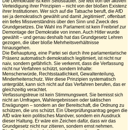
Die Demokratie ist kein Selbstläufer. Sie lebt von der aktiven
Verteidigung ihrer Prinzipien – nicht von der bloßen Existenz
ihrer Institutionen. Wer sich auf die Tatsache beruft, die AfD
sei ja demokratisch gewählt und damit „legitimiert“, offenbart
ein tiefes Missverständnis über den Sinn und Zweck des
Grundgesetzes. Die Wahl ins Parlament ist kein Freibrief zur
Demontage der Demokratie von innen. Auch Hitler wurde
gewählt – und genau deshalb hat das Grundgesetz Lehren
gezogen, die über bloße Mehrheitsverhältnisse
hinausgehen.
Die Behauptung, eine Partei sei durch ihre parlamentarische
Präsenz automatisch demokratisch legitimiert, ist nicht nur
naiv, sondern gefährlich. Sie verkennt, dass die Verfassung
nicht nur Verfahren schützt, sondern Inhalte:
Menschenwürde, Rechtsstaatlichkeit, Gewaltenteilung,
Minderheitenschutz. Wer diese Prinzipien systematisch
untergräbt, kann sich nicht auf das Verfahren berufen, das er
gleichzeitig verachtet.
Verfassungstreue ist kein Stimmungswert. Sie bemisst sich
nicht an Umfragen, Wahlergebnissen oder taktischen
Erwägungen – sondern an der Bereitschaft, die Ordnung zu
schützen, die uns schützt. Ein Überprüfungsantrag gegen die
AfD wäre kein politisches Manöver, sondern ein Ausdruck
dieser Haltung. Er wäre ein Zeichen dafür, dass wir das
Grundgesetz nicht nur zitieren, sondern ernst nehmen.