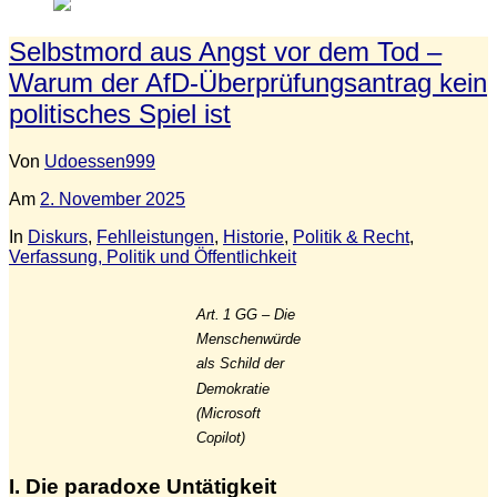
Selbstmord aus Angst vor dem Tod –
Warum der AfD-Überprüfungsantrag kein
politisches Spiel ist
Von
Udoessen999
Am
2. November 2025
In
Diskurs
,
Fehlleistungen
,
Historie
,
Politik & Recht
,
Verfassung, Politik und Öffentlichkeit
Art. 1 GG – Die
Menschenwürde
als Schild der
Demokratie
(Microsoft
Copilot)
I. Die paradoxe Untätigkeit