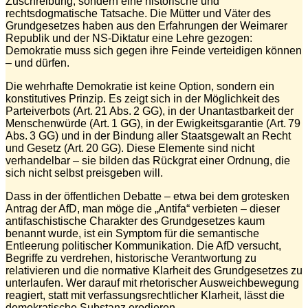
Zuschreibung, sondern eine historische und
rechtsdogmatische Tatsache. Die Mütter und Väter des
Grundgesetzes haben aus den Erfahrungen der Weimarer
Republik und der NS-Diktatur eine Lehre gezogen:
Demokratie muss sich gegen ihre Feinde verteidigen können
– und dürfen.
Die wehrhafte Demokratie ist keine Option, sondern ein
konstitutives Prinzip. Es zeigt sich in der Möglichkeit des
Parteiverbots (Art. 21 Abs. 2 GG), in der Unantastbarkeit der
Menschenwürde (Art. 1 GG), in der Ewigkeitsgarantie (Art. 79
Abs. 3 GG) und in der Bindung aller Staatsgewalt an Recht
und Gesetz (Art. 20 GG). Diese Elemente sind nicht
verhandelbar – sie bilden das Rückgrat einer Ordnung, die
sich nicht selbst preisgeben will.
Dass in der öffentlichen Debatte – etwa bei dem grotesken
Antrag der AfD, man möge die „Antifa“ verbieten – dieser
antifaschistische Charakter des Grundgesetzes kaum
benannt wurde, ist ein Symptom für die semantische
Entleerung politischer Kommunikation. Die AfD versucht,
Begriffe zu verdrehen, historische Verantwortung zu
relativieren und die normative Klarheit des Grundgesetzes zu
unterlaufen. Wer darauf mit rhetorischer Ausweichbewegung
reagiert, statt mit verfassungsrechtlicher Klarheit, lässt die
demokratische Substanz erodieren.