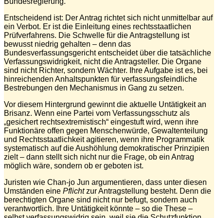
Bundesregierung.
Entscheidend ist: Der Antrag richtet sich nicht unmittelbar auf
ein Verbot. Er ist die Einleitung eines rechtsstaatlichen
Prüfverfahrens. Die Schwelle für die Antragstellung ist
bewusst niedrig gehalten – denn das
Bundesverfassungsgericht entscheidet über die tatsächliche
Verfassungswidrigkeit, nicht die Antragsteller. Die Organe
sind nicht Richter, sondern Wächter. Ihre Aufgabe ist es, bei
hinreichenden Anhaltspunkten für verfassungsfeindliche
Bestrebungen den Mechanismus in Gang zu setzen.
Vor diesem Hintergrund gewinnt die aktuelle Untätigkeit an
Brisanz. Wenn eine Partei vom Verfassungsschutz als
„gesichert rechtsextremistisch“ eingestuft wird, wenn ihre
Funktionäre offen gegen Menschenwürde, Gewaltenteilung
und Rechtsstaatlichkeit agitieren, wenn ihre Programmatik
systematisch auf die Aushöhlung demokratischer Prinzipien
zielt – dann stellt sich nicht nur die Frage, ob ein Antrag
möglich wäre, sondern ob er geboten ist.
Juristen wie Chan-jo Jun argumentieren, dass unter diesen
Umständen eine
Pflicht
zur Antragstellung besteht. Denn die
berechtigten Organe sind nicht nur befugt, sondern auch
verantwortlich. Ihre Untätigkeit könnte – so die These –
selbst verfassungswidrig sein, weil sie die Schutzfunktion