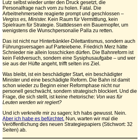
Lutz selbst wieder unter den Druck gesetzt, die
Personalfrage nach vorn zu holen. Fatal. Die
Arbeitnehmerseite reagierte prompt und geschlossen –
Vergiss es, Minister.
Kein Raum für Vermittlung, kein
Spielraum für Strategie. Stattdessen ein Bauernopfer, um
wenigstens die Wunschpersonalie Palla zu retten.
Das ist nicht nur Hinterbänkler-Dilettantismus, sondern auch
Führungsversagen auf Parteiebene. Friedrich Merz hätte
Schnieder nie allein losschicken dürfen. Die Bahnreform ist
kein Feldversuch, sondern eine Sysiphusaufgabe – und wer
sie aus der Hüfte angeht, trifft selten ins Ziel.
Was bleibt, ist ein beschädigter Start, ein beschädigter
Minister und eine beschädigte Reform. Die Bahn ist damit
schon wieder zu Beginn einer Reformphase nicht nur
personell geschwächt, sondern strategisch blockiert. Und die
Frage, die sich stellt, ist keine rhetorische:
Von was für
Leuten werden wir regiert?
Und ich verkneife mir zu sagen; Ich habs gewusst. Nein.
Aber ich habe es befürchtet.
Nun, warten wir mal die
Veröffentlichung des neuen Strategiepapiers (Stichwort: 32
Seiten) ab.