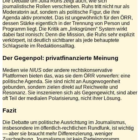
Die Debatte um Julia Ruhs zeigt auch, wie sich
journalistische Rollen verschieben. Ruhs tritt nicht nur als
Moderatorin auf, sondern als politische Figur, die ihre
Agenda aktiv promotet. Das ist ungewöhnlich für den ÖRR,
dessen Stärke eigentlich in der Trennung von Person und
Programm liegt. Die Kritik am „linksgrünen“ System wirkt
dabei fast ironisch: Denn die Mission, die Ruhs sehr explizit
verkörpert, ist deutlich sichtbarer als jede behauptete
Schlagseite im Redaktionsalltag.
Der Gegenpol: privatfinanzierte Meinung
Medien wie
NIUS
oder andere rechtskonservative
Plattformen bieten das, was sie dem ÖRR vorwerfen: eine
politische Agenda. Sie sind nicht an Ausgewogenheit
gebunden, sondern zielen direkt auf Reichweite und
Resonanz. Sie inszenieren sich als Gegengewicht, sind aber
oft Teil der medialen Polarisierung, nicht ihrer Lösung.
Fazit
Die Debatte um politische Ausrichtung im Journalismus,
insbesondere im öffentlich-rechtlichen Rundfunk, ist wichtig
— aber sie braucht mehr Differenzierung, weniger
Zuschreibung. Journalismus ist kein Parteiprogramm,