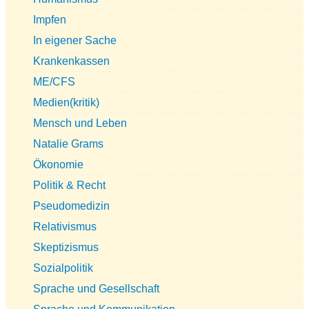
Impfen
In eigener Sache
Krankenkassen
ME/CFS
Medien(kritik)
Mensch und Leben
Natalie Grams
Ökonomie
Politik & Recht
Pseudomedizin
Relativismus
Skeptizismus
Sozialpolitik
Sprache und Gesellschaft