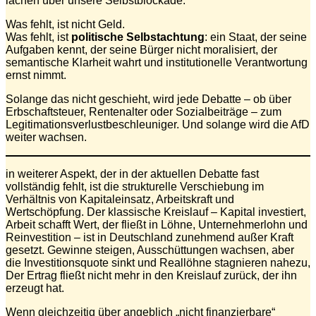
lachen über unsere Selbstblockade.
Was fehlt, ist nicht Geld.
Was fehlt, ist
politische Selbstachtung
: ein Staat, der seine
Aufgaben kennt, der seine Bürger nicht moralisiert, der
semantische Klarheit wahrt und institutionelle Verantwortung
ernst nimmt.
Solange das nicht geschieht, wird jede Debatte – ob über
Erbschaftsteuer, Rentenalter oder Sozialbeiträge – zum
Legitimationsverlustbeschleuniger. Und solange wird die AfD
weiter wachsen.
in weiterer Aspekt, der in der aktuellen Debatte fast
vollständig fehlt, ist die strukturelle Verschiebung im
Verhältnis von Kapitaleinsatz, Arbeitskraft und
Wertschöpfung. Der klassische Kreislauf – Kapital investiert,
Arbeit schafft Wert, der fließt in Löhne, Unternehmerlohn und
Reinvestition – ist in Deutschland zunehmend außer Kraft
gesetzt. Gewinne steigen, Ausschüttungen wachsen, aber
die Investitionsquote sinkt und Reallöhne stagnieren nahezu,
Der Ertrag fließt nicht mehr in den Kreislauf zurück, der ihn
erzeugt hat.
Wenn gleichzeitig über angeblich „nicht finanzierbare“