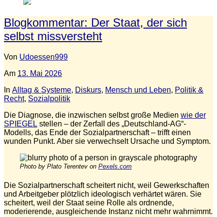
Blogkommentar: Der Staat, der sich
selbst missversteht
Von
Udoessen999
Am
13. Mai 2026
In
Alltag & Systeme
,
Diskurs
,
Mensch und Leben
,
Politik &
Recht
,
Sozialpolitik
Die Diagnose, die inzwischen selbst große Medien
wie der
SPIEGEL
stellen – der Zerfall des „Deutschland‑AG“-
Modells, das Ende der Sozialpartnerschaft – trifft einen
wunden Punkt. Aber sie verwechselt Ursache und Symptom.
Photo by Plato Terentev on
Pexels.com
Die Sozialpartnerschaft scheitert nicht, weil Gewerkschaften
und Arbeitgeber plötzlich ideologisch verhärtet wären. Sie
scheitert, weil der Staat seine Rolle als ordnende,
moderierende, ausgleichende Instanz nicht mehr wahrnimmt.