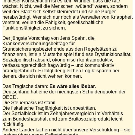
In dieser Konstellation ist es kein Wunder, dass die AfD
wächst. Nicht, weil die Menschen „wütend“ wären, sondern
weil der Staat sich selbst kleinredet und seine Bürger
herabwürdigt. Wer sich nur noch als Verwalter von Knappheit
versteht, verliert die Fähigkeit, gesellschaftliche
Funktionsfähigkeit zu sichern.
Der jüngste Vorschlag von Jens Spahn, die
Krankenversicherungsbeiträge für
Grundsicherungsbeziehende aus den Regelsätzen zu
finanzieren, ist ein Musterbeispiel für diese Dysfunktionalität.
Sozialpolitisch absurd, ökonomisch kontraproduktiv,
verfassungsrechtlich fragwürdig – und kommunikativ
brandgefährlich. Er folgt der gleichen Logik: sparen bei
denen, die sich nicht wehren können.
Das Tragische daran:
Es wäre alles lösbar.
Deutschland hat eine der niedrigsten Schuldenquoten der
OECD.
Die Steuerbasis ist stabil.
Die fiskalische Tragfähigkeit ist unbestritten.
Der Sozialblock ist im Zehnjahresvergleich im Verhältnis
zum Bundeshaushalt und zum Bruttosozialprodukt leicht
rückläufig.
Andere Länder lachen nicht über unsere Verschuldung – sie