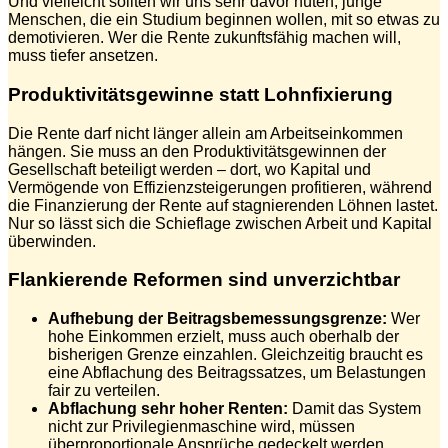
Und vielleicht sollten wir uns sehr davor hüten, junge
Menschen, die ein Studium beginnen wollen, mit so etwas zu
demotivieren. Wer die Rente zukunftsfähig machen will,
muss tiefer ansetzen.
Produktivitätsgewinne statt Lohnfixierung
Die Rente darf nicht länger allein am Arbeitseinkommen
hängen. Sie muss an den Produktivitätsgewinnen der
Gesellschaft beteiligt werden – dort, wo Kapital und
Vermögende von Effizienzsteigerungen profitieren, während
die Finanzierung der Rente auf stagnierenden Löhnen lastet.
Nur so lässt sich die Schieflage zwischen Arbeit und Kapital
überwinden.
Flankierende Reformen sind unverzichtbar
Aufhebung der Beitragsbemessungsgrenze:
Wer
hohe Einkommen erzielt, muss auch oberhalb der
bisherigen Grenze einzahlen. Gleichzeitig braucht es
eine Abflachung des Beitragssatzes, um Belastungen
fair zu verteilen.
Abflachung sehr hoher Renten:
Damit das System
nicht zur Privilegienmaschine wird, müssen
überproportionale Ansprüche gedeckelt werden.