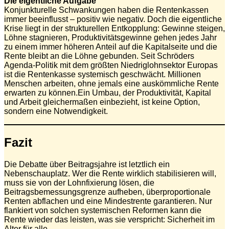
Die eigentliche Aufgabe
Konjunkturelle Schwankungen haben die Rentenkassen
immer beeinflusst – positiv wie negativ. Doch die eigentliche
Krise liegt in der strukturellen Entkopplung: Gewinne steigen,
Löhne stagnieren, Produktivitätsgewinne gehen jedes Jahr
zu einem immer höheren Anteil auf die Kapitalseite und die
Rente bleibt an die Löhne gebunden. Seit Schröders
Agenda‑Politik mit dem größten Niedriglohnsektor Europas
ist die Rentenkasse systemisch geschwächt. Millionen
Menschen arbeiten, ohne jemals eine auskömmliche Rente
erwarten zu können.Ein Umbau, der Produktivität, Kapital
und Arbeit gleichermaßen einbezieht, ist keine Option,
sondern eine Notwendigkeit.
Fazit
Die Debatte über Beitragsjahre ist letztlich ein
Nebenschauplatz. Wer die Rente wirklich stabilisieren will,
muss sie von der Lohnfixierung lösen, die
Beitragsbemessungsgrenze aufheben, überproportionale
Renten abflachen und eine Mindestrente garantieren. Nur
flankiert von solchen systemischen Reformen kann die
Rente wieder das leisten, was sie verspricht: Sicherheit im
Alter für alle.