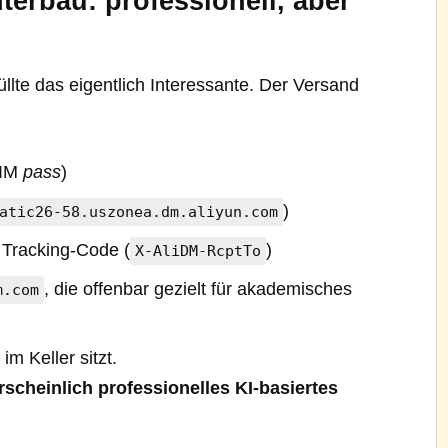
terbau: professionell, aber
üllte das eigentlich Interessante. Der Versand
KIM
pass
)
)
atic26-58.uszonea.dm.aliyun.com
m Tracking-Code (
)
X-AliDM-RcptTo
, die offenbar gezielt für akademisches
m.com
m Keller sitzt.
rscheinlich professionelles KI-basiertes