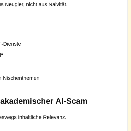
s Neugier, nicht aus Naivität.
“-Dienste
l“
 in Nischenthemen
: akademischer AI-Scam
eswegs inhaltliche Relevanz.