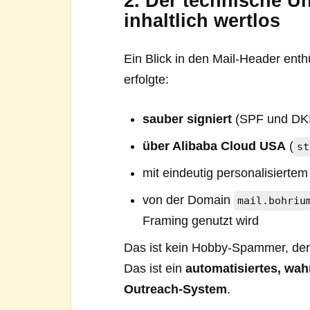
2. Der technische Un
inhaltlich wertlos
Ein Blick in den Mail-Header enth
erfolgte:
sauber signiert
(SPF und D
über Alibaba Cloud USA
(
st
mit eindeutig personalisierte
von der Domain
mail.bohriu
Framing genutzt wird
Das ist kein Hobby-Spammer, der i
Das ist ein
automatisiertes, wah
Outreach-System
.