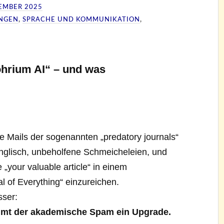
EMBER 2025
UNGEN
,
SPRACHE UND KOMMUNIKATION
,
ohrium AI“ – und was
e Mails der sogenannten „predatory journals“
Englisch, unbeholfene Schmeicheleien, und
e „your valuable article“ in einem
al of Everything“ einzureichen.
sser:
ommt der akademische Spam ein Upgrade.