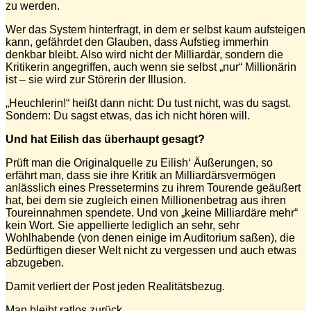
zu werden.
Wer das System hinterfragt, in dem er selbst kaum aufsteigen
kann, gefährdet den Glauben, dass Aufstieg immerhin
denkbar bleibt. Also wird nicht der Milliardär, sondern die
Kritikerin angegriffen, auch wenn sie selbst „nur“ Millionärin
ist – sie wird zur Störerin der Illusion.
„Heuchlerin!“ heißt dann nicht: Du tust nicht, was du sagst.
Sondern: Du sagst etwas, das ich nicht hören will.
Und hat Eilish das überhaupt gesagt?
Prüft man die Originalquelle zu Eilish‘ Äußerungen, so
erfährt man, dass sie ihre Kritik an Milliardärsvermögen
anlässlich eines Pressetermins zu ihrem Tourende geäußert
hat, bei dem sie zugleich einen Millionenbetrag aus ihren
Toureinnahmen spendete. Und von „keine Milliardäre mehr“
kein Wort. Sie appellierte lediglich an sehr, sehr
Wohlhabende (von denen einige im Auditorium saßen), die
Bedürftigen dieser Welt nicht zu vergessen und auch etwas
abzugeben.
Damit verliert der Post jeden Realitätsbezug.
Man bleibt ratlos zurück.