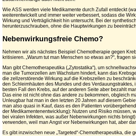
Wie ASS werden viele Medikamente durch Zufall entdeckt (was
weiterentwickelt und immer weiter verbessert, sodass die Wi
Wirkung und Verträglichkeit hin untersucht. Bei der syntheti
herunterzuschrauben, ohne die Hauptwirkungen zu beeinträch
Nebenwirkungsfreie Chemo?
Nehmen wir als nächstes Beispiel Chemotherapie gegen Krebs,
kritisieren. „Warum tut man Menschen so etwas an?“, fragen 
Man gibt Chemotherapeutika („Zytostatika“), um schnellwachsend
man die Tumorzellen am Wachstum hindert, kann das Krebsgesch
die zellzerstörende Wirkung auf die Krebszellen zu beschränke
den Schleimhäuten des Mundes und des Verdauungstraktes, in
besten Fall den Krebs, auf der anderen Seite aber bezahlt 
Das eine ist nicht ohne das andere zu bekommen, obgleich m
Unleugbar hat man in den letzten 20 Jahren auf diesem Gebiet 
man also quasi in Kauf, dass es den Patienten vorübergehend
der Medikamentenentwicklung): Nutzen und Risiko müssen, wie
bei viralen Infekten, was außer Nebenwirkungen nichts bringt)
verwenden, weil man Angst vor Nebenwirkungen hat, aber dann 
Es gibt inzwischen neue „Targeted“-Chemotherapeutika, die ge