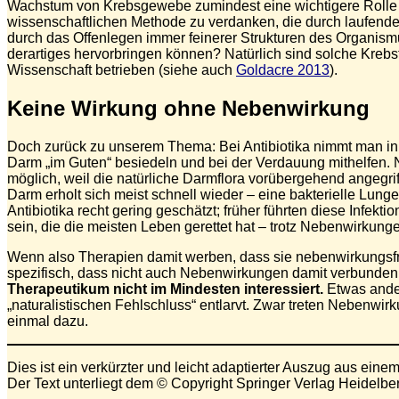
Wachstum von Krebsgewebe zumindest eine wichtigere Rolle sp
wissenschaftlichen Methode zu verdanken, die durch laufend
durch das Offenlegen immer feinerer Strukturen des Organism
derartiges hervorbringen können? Natürlich sind solche Krebsth
Wissenschaft betrieben (siehe auch
Goldacre 2013
).
Keine Wirkung ohne Nebenwirkung
Doch zurück zu unserem Thema: Bei Antibiotika nimmt man in Ka
Darm „im Guten“ besiedeln und bei der Verdauung mithelfen.
möglich, weil die natürliche Darmflora vorübergehend angegr
Darm erholt sich meist schnell wieder – eine bakterielle Lun
Antibiotika recht gering geschätzt; früher führten diese Infe
sein, die die meisten Leben gerettet hat – trotz Nebenwirkung
Wenn also Therapien damit werben, dass sie nebenwirkungsfrei 
spezifisch, dass nicht auch Nebenwirkungen damit verbunden
Therapeutikum nicht im Mindesten interessiert.
Etwas ander
„naturalistischen Fehlschluss“ entlarvt. Zwar treten Nebenwirk
einmal dazu.
Dies ist ein verkürzter und leicht adaptierter Auszug aus ei
Der Text unterliegt dem © Copyright Springer Verlag Heidelbe