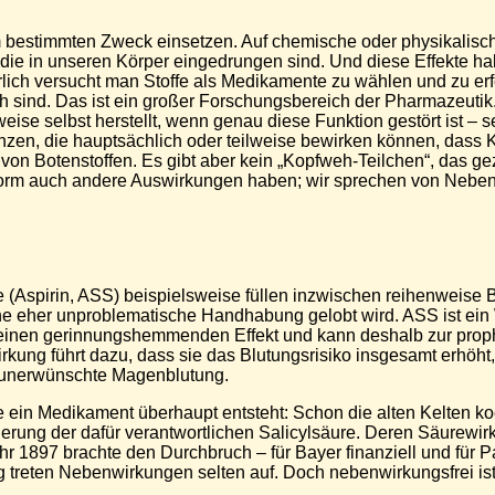
em bestimmten Zweck einsetzen. Auf chemische oder physikalisch
, die in unseren Körper eingedrungen sind. Und diese Effekte ha
rlich versucht man Stoffe als Medikamente zu wählen und zu erf
h sind. Das ist ein großer Forschungsbereich der Pharmazeutik.
weise selbst herstellt, wenn genau diese Funktion gestört ist 
anzen, die hauptsächlich oder teilweise bewirken können, dass 
n Botenstoffen. Es gibt aber kein „Kopfweh-Teilchen“, das gez
 Form auch andere Auswirkungen haben; wir sprechen von Neben
(Aspirin, ASS) beispielsweise füllen inzwischen reihenweise B
ine eher unproblematische Handhabung gelobt wird. ASS ist ein
en gerinnungshemmenden Effekt und kann deshalb zur prophy
rkung führt dazu, dass sie das Blutungsrisiko insgesamt erhö
t unerwünschte Magenblutung.
e ein Medikament überhaupt entsteht: Schon die alten Kelten k
erung der dafür verantwortlichen Salicylsäure. Deren Säurewir
r 1897 brachte den Durchbruch – für Bayer finanziell und für P
 treten Nebenwirkungen selten auf. Doch nebenwirkungsfrei is