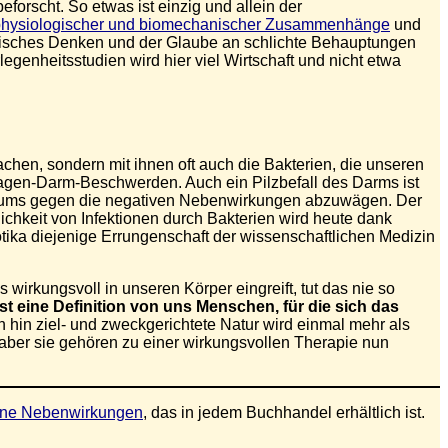
orscht. So etwas ist einzig und allein der
physiologischer und biomechanischer Zusammenhänge
und
agisches Denken und der Glaube an schlichte Behauptungen
egenheitsstudien wird hier viel Wirtschaft und nicht etwa
chen, sondern mit ihnen oft auch die Bakterien, die unseren
agen-Darm-Beschwerden. Auch ein Pilzbefall des Darms ist
iotikums gegen die negativen Nebenwirkungen abzuwägen. Der
chkeit von Infektionen durch Bakterien wird heute dank
iotika diejenige Errungenschaft der wissenschaftlichen Medizin
wirkungsvoll in unseren Körper eingreift, tut das nie so
t eine Definition von uns Menschen, für die sich das
hin ziel- und zweckgerichtete Natur wird einmal mehr als
, aber sie gehören zu einer wirkungsvollen Therapie nun
ohne Nebenwirkungen
, das in jedem Buchhandel erhältlich ist.