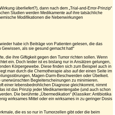
rkung überliefert?), dann nach dem „Trial-and-Error-Prinzip“
ischen Studien werden Medikamente auf ihre tatsächliche
h chemische Modifikationen die Nebenwirkungen
ieder habe ich Beiträge von Patienten gelesen, die das
m Gewissen, als sie gesund gemacht hat!“
te, die ihre Giftigkeit gegen den Tumor richten sollen. Wenn
et ein. Doch leider ist es bislang nur in Ansätzen gelungen,
chsenden Körpergewebe. Diese finden sich zum Beispiel auch in
gt man durch die Chemotherapie also auf der einen Seite im
heilungsstörungen, Magen-Darm-Beschwerden oder Übelkeit.
ie unerwünschten Begleiterscheinungen zu minimieren.
a oft einer lebensbedrohlichen Diagnose gleichkommt, nimmt
 das ist das Prinzip jeder Medikamentengabe (und auch schon
erden. Die berühmte „Übermedikation“ (Klassiker: Antibiotika
enig wirksames Mittel oder ein wirksames in zu geringer Dosis
kmale, die es so nur in Tumorzellen gibt oder die beim