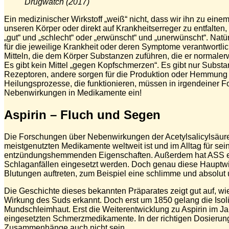
Drugwatch (2017)
Ein medizinischer Wirkstoff „weiß“ nicht, dass wir ihn zu ein
unseren Körper oder direkt auf Krankheitserreger zu entfalten
„gut“ und „schlecht“ oder „erwünscht“ und „unerwünscht“. Natü
für die jeweilige Krankheit oder deren Symptome verantwortlic
Mitteln, die dem Körper Substanzen zuführen, die er normaler
Es gibt kein Mittel „gegen Kopfschmerzen“. Es gibt nur Subst
Rezeptoren, andere sorgen für die Produktion oder Hemmung vo
Heilungsprozesse, die funktionieren, müssen in irgendeiner
Nebenwirkungen in Medikamente ein!
Aspirin – Fluch und Segen
Die Forschungen über Nebenwirkungen der Acetylsalicylsäure 
meistgenutzten Medikamente weltweit ist und im Alltag für se
entzündungshemmenden Eigenschaften. Außerdem hat ASS ein
Schlaganfällen eingesetzt werden. Doch genau diese Hauptwi
Blutungen auftreten, zum Beispiel eine schlimme und absolu
Die Geschichte dieses bekannten Präparates zeigt gut auf, wi
Wirkung des Suds erkannt. Doch erst um 1850 gelang die Isoli
Mundschleimhaut. Erst die Weiterentwicklung zu Aspirin im Jah
eingesetzten Schmerzmedikamente. In der richtigen Dosierung
Zusammenhänge auch nicht sein.