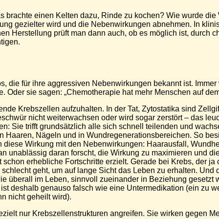
 brachte einen Kelten dazu, Rinde zu kochen? Wie wurde die Wi
rkung gezielter wird und die Nebenwirkungen abnehmen. In klin
schen Herstellung prüft man dann auch, ob es möglich ist, durc
tigen.
 die für ihre aggressiven Nebenwirkungen bekannt ist. Immer w
sie. Oder sie sagen: „Chemotherapie hat mehr Menschen auf de
e Krebszellen aufzuhalten. In der Tat, Zytostatika sind Zellgif
wür nicht weiterwachsen oder wird sogar zerstört – das leucht
n: Sie trifft grundsätzlich alle sich schnell teilenden und wa
 Haaren, Nägeln und in Wundregenerationsbereichen. So besie
man diese Wirkung mit den Nebenwirkungen: Haarausfall, Wund
an unablässig daran forscht, die Wirkung zu maximieren und d
schon erhebliche Fortschritte erzielt. Gerade bei Krebs, der j
 schlecht geht, um auf lange Sicht das Leben zu erhalten. Und
 überall im Leben, sinnvoll zueinander in Beziehung gesetzt w
 ist deshalb genauso falsch wie eine Untermedikation (ein zu w
nicht geheilt wird).
zielt nur Krebszellenstrukturen angreifen. Sie wirken gegen Mer