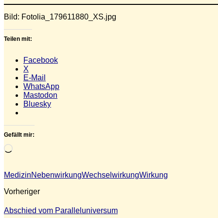
Bild: Fotolia_179611880_XS.jpg
Teilen mit:
Facebook
X
E-Mail
WhatsApp
Mastodon
Bluesky
Gefällt mir:
Wird
geladen …
Medizin
Nebenwirkung
Wechselwirkung
Wirkung
Vorheriger
Abschied vom Paralleluniversum