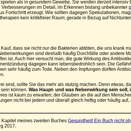
ielen als in gesundem Gewebe. Sie werden derzeit intensiv bef
e Verbesserungen im Detail, im Erkennen bislang unbekannter
us Fortschritt erzeugt. Wie sollten dagegen Spekulationen, m
erapien kein kritikfreier Raum; gerade in Bezug auf Nichtunterl
uf, dass sie nicht nur die Bakterien abtöten, die uns krank ma
 Nebenwirkungen sind deshalb häufig Durchfälle oder andere M
iffen ist. Auch hier versucht man, die gute Wirkung des Antib
genentzündung dagegen kann lebensbedrohlich sein. Die Gefährli
ktionen sehr häufig zum Tode. Neben den Impfungen dürften Antib
en.
sind, sollte Sie das mehr als stutzig machen. Denn etwas, das 
 sein können.
Was Haupt- und was Nebenwirkung sein soll, is
es ist kaum zu erwarten; der Glauben an die auf den Menschen 
ungen nicht bei jedem und überall gleich heftig oder häufig auf
nem Kapitel meines zweiten Buches
Gesundheit! Ein Buch nicht 
rg 2017.