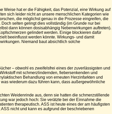
e Weise hat er die Fähigkeit, das Potenzial, eine Wirkung auf
lten sich leider nicht an unsere menschlichen Kategorien wie
orschen, die möglichst genau in die Prozesse eingreifen, die
 Doch selten gelingt dies vollständig (im Grunde nur bei
– selbst dann können dosisabhängig Nebenwirkungen auftreten).
Kopfschmerzen gelindert werden. Einige blockieren dafür
ielt beeinflusst werden könnte. Wirkungs- und damit
wirkungen. Niemand baut absichtlich solche
ücher – obwohl es zweifelsfrei eines der zuverlässigsten und
 Wirkstoff mit schmerzlindernden, fiebersenkenden und
laktischen Behandlung von erneuten Herzinfarkten und
ht, was wiederum dazu führen kann, dass außergewöhnliche
ochten Weidenrinde aus, denn sie hatten die schmerzstillende
kung war jedoch hoch: Sie verätzte bei der Einnahme die
atienten therapeutisch. ASS ist heute eines der am häufigsten
t ASS nicht und kann es aufgrund der beschriebenen