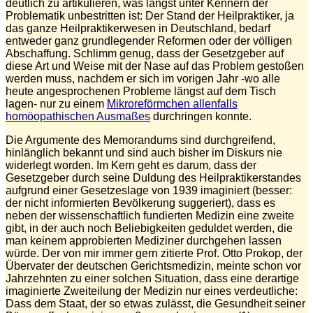
deutlich zu artikulieren, was längst unter Kennern der
Problematik unbestritten ist: Der Stand der Heilpraktiker, ja
das ganze Heilpraktikerwesen in Deutschland, bedarf
entweder ganz grundlegender Reformen oder der völligen
Abschaffung. Schlimm genug, dass der Gesetzgeber auf
diese Art und Weise mit der Nase auf das Problem gestoßen
werden muss, nachdem er sich im vorigen Jahr -wo alle
heute angesprochenen Probleme längst auf dem Tisch
lagen- nur zu einem
Mikroreförmchen allenfalls
homöopathischen Ausmaßes
durchringen konnte.
Die Argumente des Memorandums sind durchgreifend,
hinlänglich bekannt und sind auch bisher im Diskurs nie
widerlegt worden. Im Kern geht es darum, dass der
Gesetzgeber durch seine Duldung des Heilpraktikerstandes
aufgrund einer Gesetzeslage von 1939 imaginiert (besser:
der nicht informierten Bevölkerung suggeriert), dass es
neben der wissenschaftlich fundierten Medizin eine zweite
gibt, in der auch noch Beliebigkeiten geduldet werden, die
man keinem approbierten Mediziner durchgehen lassen
würde. Der von mir immer gern zitierte Prof. Otto Prokop, der
Übervater der deutschen Gerichtsmedizin, meinte schon vor
Jahrzehnten zu einer solchen Situation, dass eine derartige
imaginierte Zweiteilung der Medizin nur eines verdeutliche:
Dass dem Staat, der so etwas zulässt, die Gesundheit seiner