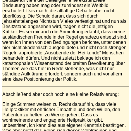
Debatte für viele der Beteiligten eine existenzielle
Bedeutung haben mag oder zumindest ein Weltbild
erschüttert. Das macht die allfällige Debatte aber nicht
überflüssig. Die Schuld daran, dass sich durch
jahrzehntelanges Nichtstun Vieles verfestigt hat und nun als
Besitzstand angesehen wird, tragen nicht die jetzigen
Kritiker. Es sei mir auch die Anmerkung erlaubt, dass meine
ausländischen Freunde in der Regel geradezu entsetzt sind,
wenn ich ihnen von den Bedingungen berichte, unter denen
hier nicht akademisch ausgebildete und nicht nach strengen
Regeln approbierte „Ausübende der Heilkunde“ Menschen
behandeln dürfen. Und nicht zuletzt beklage ich den
katastrophalen Wissensstand der breiten Bevölkerung über
Themen wie das hier in Rede stehende, was nicht nur
ständige Aufklärung erfordert, sondern auch und vor allem
eine klare Positionierung der Politik.
Abschließend aber doch noch eine kleine Relativierung:
Einige Stimmen weisen zu Recht darauf hin, dass viele
Heilpraktiker mit ehrlicher Empathie und dem Willen, den
Patienten zu helfen, zu Werke gehen. Dass es
wohlmeinende und engagierte Heilpraktiker gibt,
unbestritten, ich kann dies aus eigener Kenntnis bestätigen.
Was aber nützt das, wenn sich dieses Wohlmeinen und