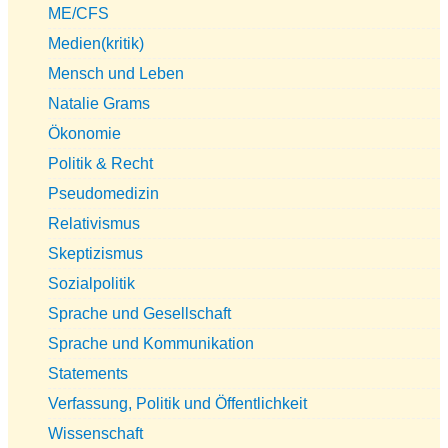
ME/CFS
Medien(kritik)
Mensch und Leben
Natalie Grams
Ökonomie
Politik & Recht
Pseudomedizin
Relativismus
Skeptizismus
Sozialpolitik
Sprache und Gesellschaft
Sprache und Kommunikation
Statements
Verfassung, Politik und Öffentlichkeit
Wissenschaft