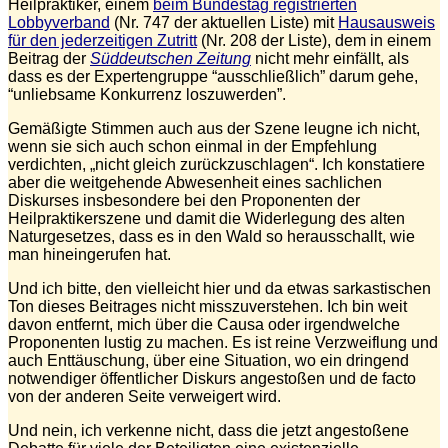
Heilpraktiker, einem
beim Bundestag registrierten
Lobbyverband
(Nr. 747 der aktuellen Liste) mit
Hausausweis
für den jederzeitigen Zutritt
(Nr. 208 der Liste), dem in einem
Beitrag der
Süddeutschen Zeitung
nicht mehr einfällt, als
dass es der Expertengruppe “ausschließlich” darum gehe,
“unliebsame Konkurrenz loszuwerden”.
Gemäßigte Stimmen auch aus der Szene leugne ich nicht,
wenn sie sich auch schon einmal in der Empfehlung
verdichten, „nicht gleich zurückzuschlagen“. Ich konstatiere
aber die weitgehende Abwesenheit eines sachlichen
Diskurses insbesondere bei den Proponenten der
Heilpraktikerszene und damit die Widerlegung des alten
Naturgesetzes, dass es in den Wald so herausschallt, wie
man hineingerufen hat.
Und ich bitte, den vielleicht hier und da etwas sarkastischen
Ton dieses Beitrages nicht misszuverstehen. Ich bin weit
davon entfernt, mich über die Causa oder irgendwelche
Proponenten lustig zu machen. Es ist reine Verzweiflung und
auch Enttäuschung, über eine Situation, wo ein dringend
notwendiger öffentlicher Diskurs angestoßen und de facto
von der anderen Seite verweigert wird.
Und nein, ich verkenne nicht, dass die jetzt angestoßene