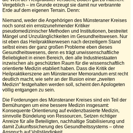
Vergeblich – im Grunde erzeugt sie damit nur verbrannte
Erde auf dem eigenen Terrain. Denn:
Niemand, weder die Angehörigen des Münsteraner Kreises
noch sonst ein ernstzunehmender Kritiker
pseudomedizinischer Methoden und Institutionen, bestreitet
Mängel und Unzulänglichkeiten im Gesundheitswesen. Nur
ist eben das Heilpraktikerwesen nach derzeitigem Stand
selbst eines der ganz großen Probleme eben dieses
Gesundheitswesens, denn es trägt unwissenschaftliche
Beliebigkeit in einen Bereich, den alle Industriestaaten
inzwischen als geschützten Raum für die wissenschaftlich
orientierte Medizin etabliert haben. Dass die Kritik der
Heilpraktikerszene am Münsteraner Memorandum erst recht
deutlich macht, wie sehr an der Illusion einer „zweiten
Medizin“ festgehalten werden soll, scheint den Apologeten
völlig entgangen zu sein.
Die Forderungen des Münsteraner Kreises sind ein Teil der
Bemühungen um eine bessere Medizin insgesamt:
Konsequente Orientierung auf evidenzbasierte Medizin,
sinnvolle Bündelung von Ressourcen, Setzen richtiger
Anreize für alle Beteiligten, nachhaltige Stabilisierung und
damit Zukunftssicherung des Gesundheitssystems – ohne
Anspruch auf Vollständigkeit.