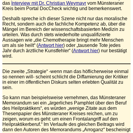
das
Interview mit Dr. Christian Weymayr
vom Münsteraner
Kreis beim Portal DocCheck wichtig und bemerkenswert.
Deshalb spreche ich dieser Szene nicht nur das moralische
Recht, sondern auch die fachliche Kompetenz ab, über die
Mängel im Bereich der wissenschaftsbasierten Medizin zu
urteilen. Was durch stets wiederholte unqualifizierte
Aussagen wie „die Chemotherapie bringt mehr Menschen
um als sie heilt“ (
Antwort hier
) oder „tausende Tote jedes
Jahr durch ärztliche Kunstfehler“ (
Antwort hier
) nur bestätigt
wird.
Die zweite „Strategie“ -wenn man das höflicherweise einmal
so nennen will- scheint schlicht die Diffamierung der Kritiker
in einer im öffentlichen Diskurs selten erlebten Qualität zu
sein.
So kann man beispielsweise vernehmen, das Münsteraner
Memorandum sei ein „ärgerliches Pamphlet über den Beruf
des Heilpraktikers“, es würden „wenige Zitate aus dem
Thesenpapier des Münsteraner Kreises reichen, um zu
zeigen, worum es geht: um einen Frontalangriff auf den
Heilpraktikerberuf.“ Im Verlaufe des gleichen Beitrags wird
dann den Autoren des Memorandums „Arroganz“ bescheinigt