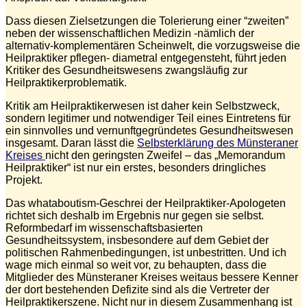
Dass diesen Zielsetzungen die Tolerierung einer “zweiten”
neben der wissenschaftlichen Medizin -nämlich der
alternativ-komplementären Scheinwelt, die vorzugsweise die
Heilpraktiker pflegen- diametral entgegensteht, führt jeden
Kritiker des Gesundheitswesens zwangsläufig zur
Heilpraktikerproblematik.
Kritik am Heilpraktikerwesen ist daher kein Selbstzweck,
sondern legitimer und notwendiger Teil eines Eintretens für
ein sinnvolles und vernunftgegründetes Gesundheitswesen
insgesamt. Daran lässt die
Selbsterklärung des Münsteraner
Kreises
nicht den geringsten Zweifel – das „Memorandum
Heilpraktiker“ ist nur ein erstes, besonders dringliches
Projekt.
Das whataboutism-Geschrei der Heilpraktiker-Apologeten
richtet sich deshalb im Ergebnis nur gegen sie selbst.
Reformbedarf im wissenschaftsbasierten
Gesundheitssystem, insbesondere auf dem Gebiet der
politischen Rahmenbedingungen, ist unbestritten. Und ich
wage mich einmal so weit vor, zu behaupten, dass die
Mitglieder des Münsteraner Kreises weitaus bessere Kenner
der dort bestehenden Defizite sind als die Vertreter der
Heilpraktikerszene. Nicht nur in diesem Zusammenhang ist