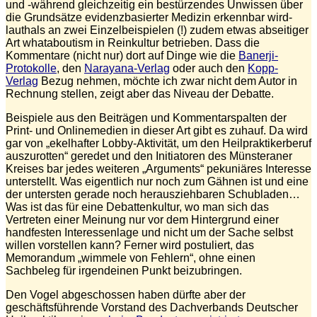
und -während gleichzeitig ein bestürzendes Unwissen über
die Grundsätze evidenzbasierter Medizin erkennbar wird-
lauthals an zwei Einzelbeispielen (!) zudem etwas abseitiger
Art whataboutism in Reinkultur betrieben. Dass die
Kommentare (nicht nur) dort auf Dinge wie die
Banerji-
Protokolle
, den
Narayana-Verlag
oder auch den
Kopp-
Verlag
Bezug nehmen, möchte ich zwar nicht dem Autor in
Rechnung stellen, zeigt aber das Niveau der Debatte.
Beispiele aus den Beiträgen und Kommentarspalten der
Print- und Onlinemedien in dieser Art gibt es zuhauf. Da wird
gar von „ekelhafter Lobby-Aktivität, um den Heilpraktikerberuf
auszurotten“ geredet und den Initiatoren des Münsteraner
Kreises bar jedes weiteren „Arguments“ pekuniäres Interesse
unterstellt. Was eigentlich nur noch zum Gähnen ist und eine
der untersten gerade noch herausziehbaren Schubladen…
Was ist das für eine Debattenkultur, wo man sich das
Vertreten einer Meinung nur vor dem Hintergrund einer
handfesten Interessenlage und nicht um der Sache selbst
willen vorstellen kann? Ferner wird postuliert, das
Memorandum „wimmele von Fehlern“, ohne einen
Sachbeleg für irgendeinen Punkt beizubringen.
Den Vogel abgeschossen haben dürfte aber der
geschäftsführende Vorstand des Dachverbands Deutscher