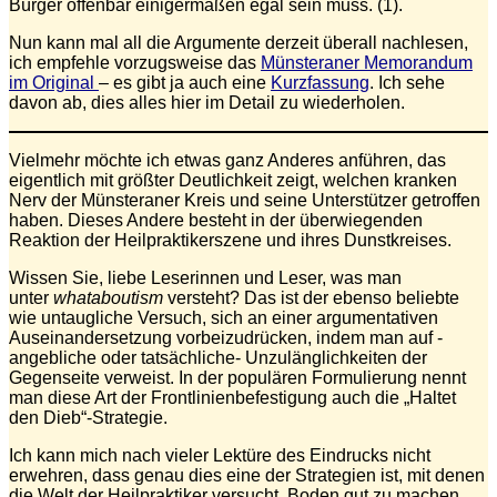
Bürger offenbar einigermaßen egal sein muss. (1).
Nun kann mal all die Argumente derzeit überall nachlesen,
ich empfehle vorzugsweise das
Münsteraner Memorandum
im Original
– es gibt ja auch eine
Kurzfassung
. Ich sehe
davon ab, dies alles hier im Detail zu wiederholen.
Vielmehr möchte ich etwas ganz Anderes anführen, das
eigentlich mit größter Deutlichkeit zeigt, welchen kranken
Nerv der Münsteraner Kreis und seine Unterstützer getroffen
haben. Dieses Andere besteht in der überwiegenden
Reaktion der Heilpraktikerszene und ihres Dunstkreises.
Wissen Sie, liebe Leserinnen und Leser, was man
unter
whataboutism
versteht? Das ist der ebenso beliebte
wie untaugliche Versuch, sich an einer argumentativen
Auseinandersetzung vorbeizudrücken, indem man auf -
angebliche oder tatsächliche- Unzulänglichkeiten der
Gegenseite verweist. In der populären Formulierung nennt
man diese Art der Frontlinienbefestigung auch die „Haltet
den Dieb“-Strategie.
Ich kann mich nach vieler Lektüre des Eindrucks nicht
erwehren, dass genau dies eine der Strategien ist, mit denen
die Welt der Heilpraktiker versucht, Boden gut zu machen.